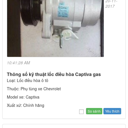
20-11-
2017
10:41:28 AM
Thông số kỹ thuật lốc điều hòa Captiva gas
Loại: Lốc điều hòa ô tô
Thuộc: Phụ tùng xe Chevrolet
Model xe: Captiva
Xuất xứ: Chính hãng
Yêu thích