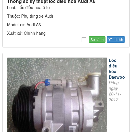
Thông số kỹ thuật lốc điều hòa Audi A6
Loại: Lốc điều hòa ô tô
Thuộc: Phụ tùng xe Audi
Model xe: Audi A6
Xuất xứ: Chính hãng
Yêu thích
Lốc
điều
hòa
Daewoo
Đăng
ngày
20-11-
2017