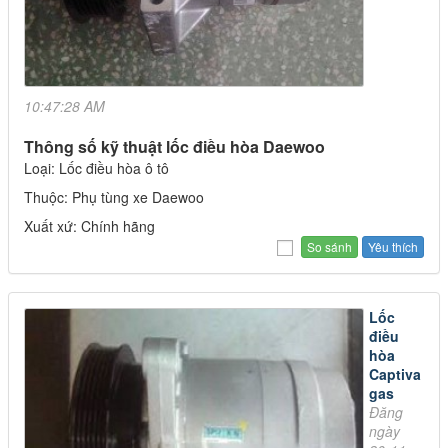
10:47:28 AM
Thông số kỹ thuật lốc điều hòa Daewoo
Loại: Lốc điều hòa ô tô
Thuộc: Phụ tùng xe Daewoo
Xuất xứ: Chính hãng
Yêu thích
Lốc
điều
hòa
Captiva
gas
Đăng
ngày