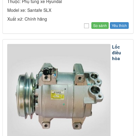
Thuộc: Phụ tùng xe Hyundai
Model xe: Santafe SLX
Xuất xứ: Chính hãng
Yêu thích
Lốc
điều
hòa