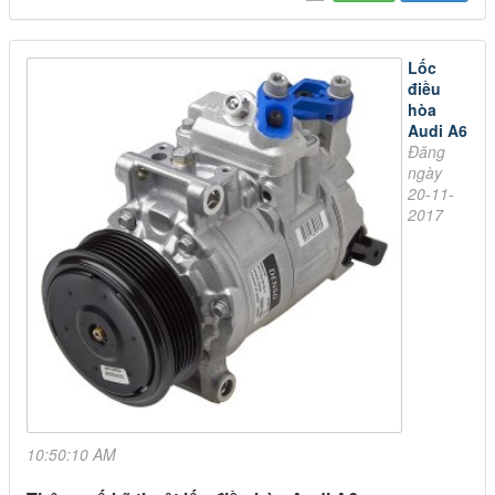
Lốc
điều
hòa
Audi A6
Đăng
ngày
20-11-
2017
10:50:10 AM