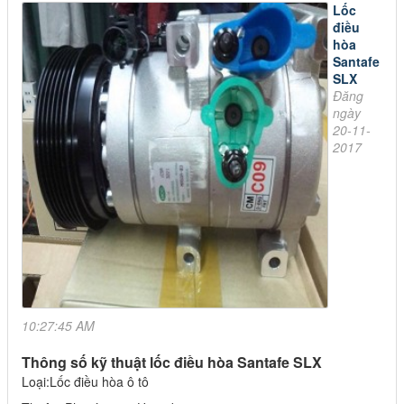
Lốc
điều
hòa
Santafe
SLX
Đăng
ngày
20-11-
2017
10:27:45 AM
Thông số kỹ thuật lốc điều hòa Santafe SLX
Loại:Lốc điều hòa ô tô