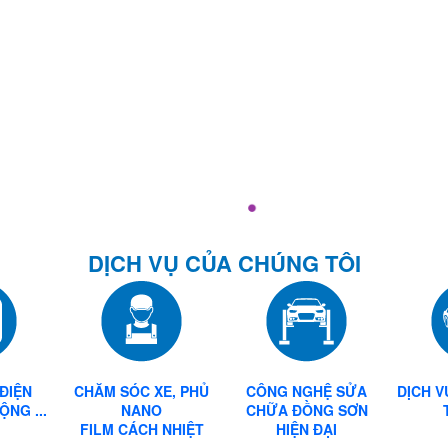
BẢO DƯỠNG VÀ SỬA CHỮA 
DỊCH VỤ CỦA CHÚNG TÔI
 ĐIỆN
CHĂM SÓC XE, PHỦ
CÔNG NGHỆ SỬA
DỊCH V
NG ...
NANO
CHỮA ĐỒNG SƠN
FILM CÁCH NHIỆT
HIỆN
ĐẠI