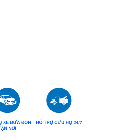
Ô TÔ CAO CẤP
Ụ XE ĐƯA ĐÓN
HỖ TRỢ CỨU HỘ 24/7
TẬN NƠI