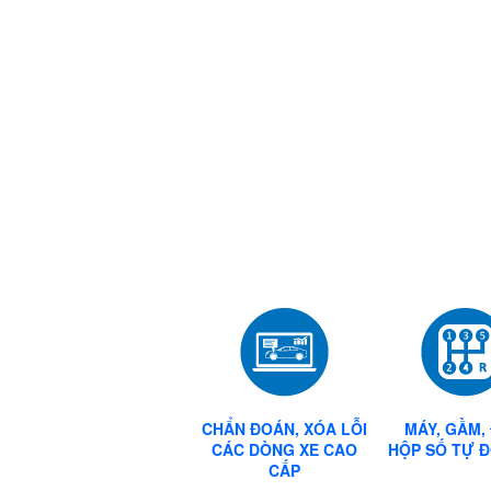
CÔNG NGHỆ SƠN GỐC NƯỚC
CHẨN ĐOÁN, XÓA LỖI
MÁY, GẦM,
CÁC DÒNG XE CAO
HỘP SỐ TỰ ĐỘ
CẤP