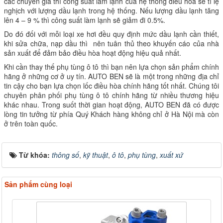
các chuyên gia thì công suất làm lạnh của hệ thống điều hòa sẽ tỉ lệ
nghịch với lượng dầu lạnh trong hệ thống. Nếu lượng dầu lạnh tăng
lên 4 – 9 % thì công suất làm lạnh sẽ giảm đi 0.5%.
Do đó đối với mỗi loại xe hơi đều quy định mức dầu lạnh cần thiết,
khi sửa chữa, nạp dầu thì nên tuân thủ theo khuyến cáo của nhà
sản xuất để đảm bảo điều hòa hoạt động hiệu quả nhất.
Khi cần thay thế phụ tùng ô tô thì bạn nên lựa chọn sản phẩm chính
hãng ở những cơ ở uy tín. AUTO BEN sẽ là một trong những địa chỉ
tin cậy cho bạn lựa chọn lốc điều hòa chính hãng tốt nhất. Chúng tôi
chuyên phân phối phụ tùng ô tô chính hãng từ nhiều thương hiệu
khác nhau. Trong suốt thời gian hoạt động, AUTO BEN đã có được
lòng tin tưởng từ phía Quý Khách hàng không chỉ ở Hà Nội mà còn
ở trên toàn quốc.
Từ khóa:
thông số
,
kỹ thuật
,
ô tô
,
phụ tùng
,
xuất xứ
Sản phẩm cùng loại