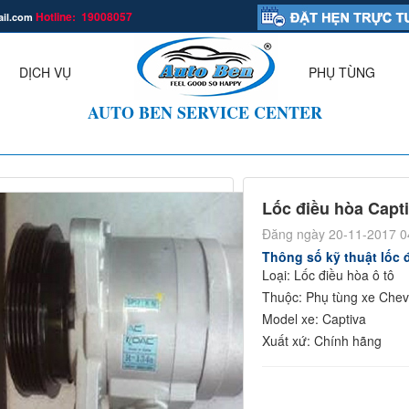
Hotline: 19008057
ail.com
.
DỊCH VỤ
PHỤ TÙNG
▼
AUTO BEN SERVICE CENTER
Lốc điều hòa Capt
Đăng ngày 20-11-2017 0
Thông số kỹ thuật lốc 
Loại: Lốc điều hòa ô tô
Thuộc: Phụ tùng xe Chev
Model xe: Captiva
Xuất xứ: Chính hãng