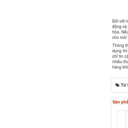
Đối với 
động và 
hòa. Nếu
cho môi
Thông th
dụng thì
chỉ tin 
nhiều th
hàng khô
Từ 
Sản phẩ