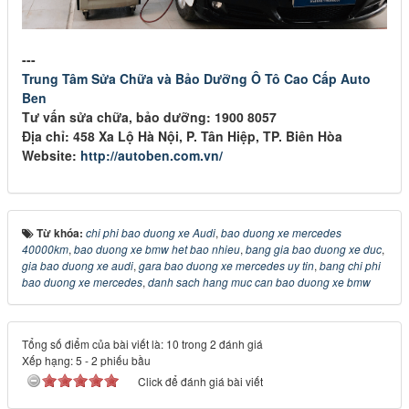
---
Trung Tâm Sửa Chữa và Bảo Dưỡng Ô Tô Cao Cấp Auto
Ben
Tư vấn sửa chữa, bảo dưỡng: 1900 8057
Địa chỉ: 458 Xa Lộ Hà Nội, P. Tân Hiệp, TP. Biên Hòa
Website:
http://autoben.com.vn/
Từ khóa:
chi phi bao duong xe Audi
,
bao duong xe mercedes
40000km
,
bao duong xe bmw het bao nhieu
,
bang gia bao duong xe duc
,
gia bao duong xe audi
,
gara bao duong xe mercedes uy tin
,
bang chi phi
bao duong xe mercedes
,
danh sach hang muc can bao duong xe bmw
Tổng số điểm của bài viết là: 10 trong 2 đánh giá
Xếp hạng:
5
-
2
phiếu bầu
Click để đánh giá bài viết