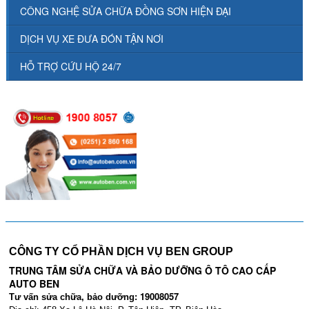
CÔNG NGHỆ SỬA CHỮA ĐỒNG SƠN HIỆN ĐẠI
DỊCH VỤ XE ĐƯA ĐÓN TẬN NƠI
HỖ TRỢ CỨU HỘ 24/7
CÔNG TY CỔ PHẦN DỊCH VỤ BEN GROUP
TRUNG TÂM SỬA CHỮA VÀ BẢO DƯỠNG Ô TÔ CAO CẤP
AUTO BEN
19008057
Tư vấn sửa chữa, bảo dưỡng: