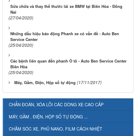
Sửa chữa và thay thế thước lái xe BMW tại Biên Hòa - Đồng
Nai
(27/04/2020)
Những dấu hiệu báo động Phanh xe có vấn đề - Auto Ben
Service Center
(25/04/2020)
Các bệnh liên quan đến phanh Ô tô - Auto Ben Service Center
Biên Hòa
(25/04/2020)
(17/11/2017)
Máy, Gầm, Điện, Hộp số tự động
CHẨN ĐOÁN, XÓA LỖI CÁC DÒNG XE CAO CẤP
MÁY, GẦM , ĐIỆN, HỘP SỐ TỰ ĐỘNG ...
CHĂM SÓC XE, PHỦ NANO, FILM CÁCH NHIỆT