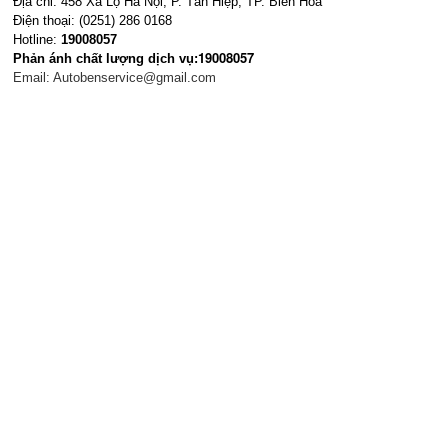
Địa chỉ: 458 Xa Lộ Hà Nội, P. Tân Hiệp, TP. Biên Hòa
Điện thoại: (0251) 286 0168
Hotline:
19008057
19008057
Phản ánh chất lượng dịch vụ:
Email:
Autobenservice@gmail.com