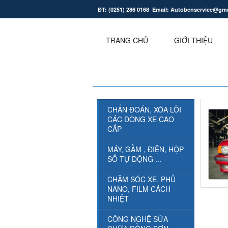
ĐT: (0251) 286 0168 Email: Autobenservice@gm
.
TRANG CHỦ
GIỚI THIỆU
CHẨN ĐOÁN, XÓA LỖI
CÁC DÒNG XE CAO
CẤP
MÁY, GẦM , ĐIỆN, HỘP
SỐ TỰ ĐỘNG ...
CHĂM SÓC XE, PHỦ
NANO, FILM CÁCH
NHIỆT
CÔNG NGHỆ SỬA