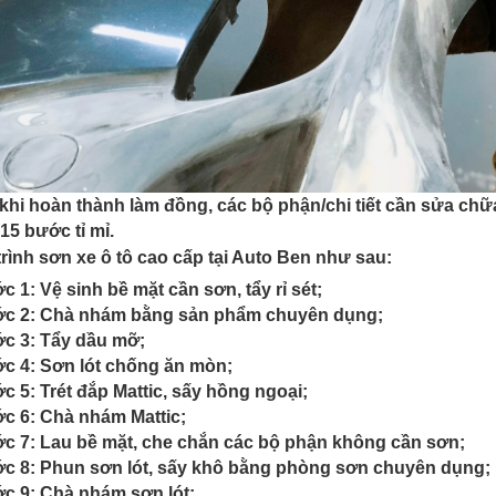
khi hoàn thành làm đồng, các bộ phận/chi tiết cần sửa ch
 15 bước tỉ mỉ.
rình sơn xe ô tô cao cấp tại Auto Ben như sau:
c 1: Vệ sinh bề mặt cần sơn, tẩy rỉ sét;
ớc 2: Chà nhám bằng sản phẩm chuyên dụng;
ớc 3: Tẩy dầu mỡ;
ớc 4: Sơn lót chống ăn mòn;
c 5: Trét đắp Mattic, sấy hồng ngoại;
ớc 6: Chà nhám Mattic;
ớc 7: Lau bề mặt, che chắn các bộ phận không cần sơn;
ớc 8: Phun sơn lót, sấy khô bằng phòng sơn chuyên dụng;
ớc 9: Chà nhám sơn lót;