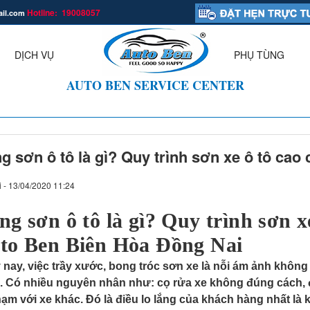
Hotline: 19008057
ail.com
.
DỊCH VỤ
PHỤ TÙNG
▼
AUTO BEN SERVICE CENTER
g sơn ô tô là gì? Quy trình sơn xe ô tô cao 
i - 13/04/2020 11:24
ng sơn ô tô là gì? Quy trình sơn xe
to Ben Biên Hòa Đồng Nai
nay, việc trầy xước, bong tróc sơn xe là nỗi ám ảnh không
. Có nhiều nguyên nhân như: cọ rửa xe không đúng cách, đá
ạm với xe khác. Đó là điều lo lắng của khách hàng nhất là