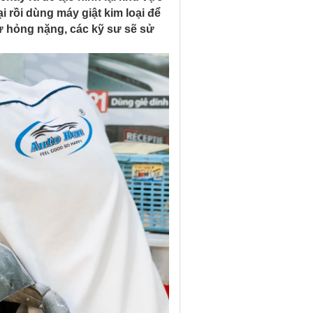
ại rồi dùng máy giật kim loại để
ư hỏng nặng, các kỹ sư sẽ sử