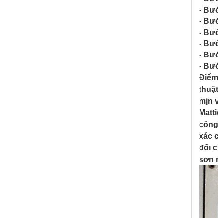
- Bư
- Bư
- Bư
- Bư
- Bư
- Bướ
Điểm 
thuậ
mịn 
Matt
công
xác 
đối 
sơn 