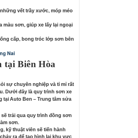
ỏ những vết trầy xước, móp méo
 màu sơn, giúp xe lấy lại ngoại
uống cấp, bong tróc lớp sơn bên
ng Nai
n tại Biên Hòa
ỏi sự chuyên nghiệp và tỉ mỉ rất
. Dưới đây là quy trình sơn xe
g tại Auto Ben – Trung tâm sửa
sẽ trải qua quy trình đồng sơn
 làm sơn.
g, kỹ thuật viên sẽ tiến hành
chảy ra để tạo hình lại khu vực