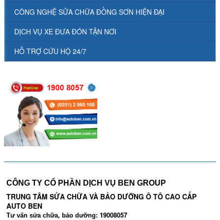
CÔNG NGHỆ SỬA CHỮA ĐỒNG SƠN HIỆN ĐẠI
DỊCH VỤ XE ĐƯA ĐÓN TẬN NƠI
HỖ TRỢ CỨU HỘ 24/7
CÔNG TY CỔ PHẦN DỊCH VỤ BEN GROUP
TRUNG TÂM SỬA CHỮA VÀ BẢO DƯỠNG Ô TÔ CAO CẤP
AUTO BEN
19008057
Tư vấn sửa chữa, bảo dưỡng: