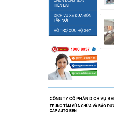
CHỮA ĐỒNG SƠN
HIỆN ĐẠI
DỊCH VỤ XE ĐƯA ĐÓN
TẬN NƠI
HỖ TRỢ CỨU HỘ 24/7
CÔNG TY CỔ PHẦN DỊCH VỤ B
TRUNG TÂM SỬA CHỮA VÀ BẢO DƯ
CẤP AUTO BEN