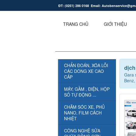
ĐT: (0251) 286 0168 Email: Autobenservice@gm
.
TRANG CHỦ
GIỚI THIỆU
CHẨN ĐOÁN, XÓA LỖI
dịch
CÁC DÒNG XE CAO
Gara 
CẤP
Benz,
MÁY, GẦM , ĐIỆN, HỘP
SỐ TỰ ĐỘNG ...
CHĂM SÓC XE, PHỦ
NANO, FILM CÁCH
NHIỆT
CÔNG NGHỆ SỬA