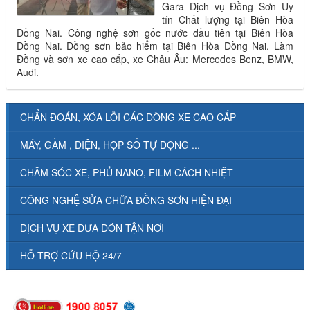
Gara Dịch vụ Đồng Sơn Uy
tín Chất lượng tại Biên Hòa
Đồng Nai. Công nghệ sơn gốc nước đầu tiên tại Biên Hòa
Đồng Nai. Đồng sơn bảo hiểm tại Biên Hòa Đồng Nai. Làm
Đồng và sơn xe cao cấp, xe Châu Âu: Mercedes Benz, BMW,
Audi.
CHẨN ĐOÁN, XÓA LỖI CÁC DÒNG XE CAO CẤP
MÁY, GẦM , ĐIỆN, HỘP SỐ TỰ ĐỘNG ...
CHĂM SÓC XE, PHỦ NANO, FILM CÁCH NHIỆT
CÔNG NGHỆ SỬA CHỮA ĐỒNG SƠN HIỆN ĐẠI
DỊCH VỤ XE ĐƯA ĐÓN TẬN NƠI
HỖ TRỢ CỨU HỘ 24/7