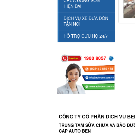
CHỮA ĐỒNG SƠN
HIỆN ĐẠI
DỊCH VỤ XE ĐƯA ĐÓN
TẬN NƠI
HỖ TRỢ CỨU HỘ 24/7
CÔNG TY CỔ PHẦN DỊCH VỤ B
TRUNG TÂM SỬA CHỮA VÀ BẢO DƯ
CẤP AUTO BEN