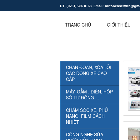
ĐT: (0251) 286 0168 Email: Autobenservice@gm
.
TRANG CHỦ
GIỚI THIỆU
CHẨN ĐOÁN, XÓA LỖI
CÁC DÒNG XE CAO
CẤP
MÁY, GẦM , ĐIỆN, HỘP
SỐ TỰ ĐỘNG ...
CHĂM SÓC XE, PHỦ
NANO, FILM CÁCH
NHIỆT
CÔNG NGHỆ SỬA